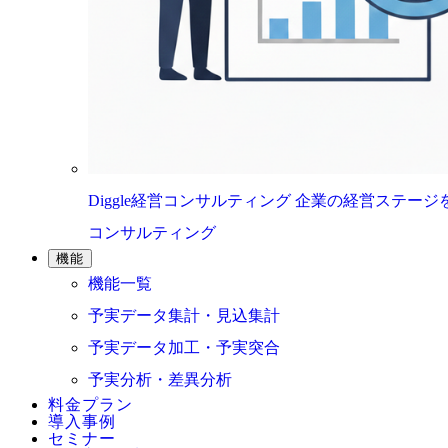
Diggle経営コンサルティング
企業の経営ステージ
コンサルティング
機能
機能一覧
予実データ集計・見込集計
予実データ加工・予実突合
予実分析・差異分析
料金プラン
導入事例
セミナー