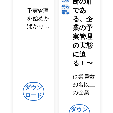
断の肝
支援
見込
であ
予実管理
管理
を始めた
る、企
ばかりの
業の予
方や、こ
実管理
れから始
の実態
める方に
に迫
向けた予
る！〜
実管理の
基本ガイ
従業員数
ドです。
30名以上
ダウン
予実管理
の企業に
ロード
を行う目
勤める予
的や考え
実管理担
ダウン
方はもち