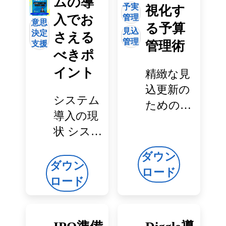
の57
ムの導
年比較を
解説しま
予実
視化す
ンプレー
入でお
管理
行う予実
す。 ・予
意思
トのご紹
る予算
見込
決定
さえる
管理表 の
算の本質
介
管理
管理術
支援
テンプレ
べきポ
と目的 ・
ートを一
予算作成
イント
精緻な見
括ダウン
フォーマ
込更新の
ロードで
システム
ットと部
ための管
きます。
導入の現
門連係の
理手法 ・
状 システ
ポイント
まず予算
ムの種類
・予算管
状況の見
ダウン
システム
理業務の
ダウン
える化と
ロード
導入の流
重要なチ
ロード
各チーム
れ システ
ェック視
での見込
ム導入プ
点
更新の定
ロセスご