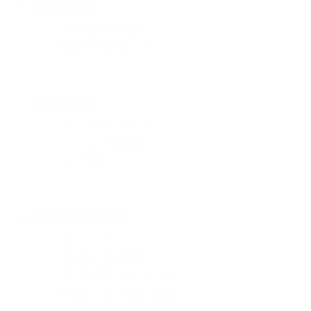
導入事例
導入事例一覧
業界別活用シーン
お知らせ
プレスリリース
メディア掲載
その他
お役立ち情報
セミナー
お役立ち資料
予実管理インサイト
Diggle 公式YouTube