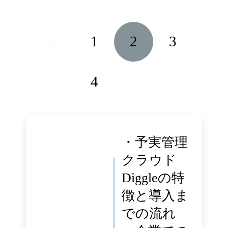
失敗例を
貫で実
築のポイ
様 株式会
もとにし
施・経営
ント ・予
社コスモ
たおさえ
1
2
3
会議では
算作成フ
スイニシ
るべき要
前月（直
ローの構
ア 様 株式
点につい
近の見
築 ・予算
会社フレ
4
て解説し
込）との
統制と修
クト 様
ます。
違いを重
正判断 ・
オープン
点的に報
予算管理
ワーク株
告・スピ
・予実管理
における
式会社 様
ーディな
上場審査
株式会社
クラウド
投資判断
上の留意
メディア
Diggleの特
を行うた
点 内部統
ジーン 様
徴と導入ま
めの社内
制体制構
株式会社
での流れ
へのイン
築のポイ
アイシ