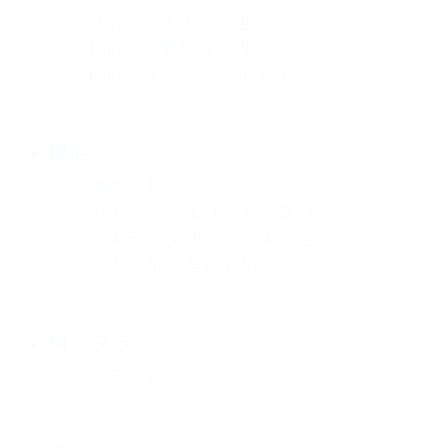
Diggle売上予実管理
Diggle設備投資管理
Diggle経営コンサルティング
機能
機能一覧
予実データ集計・見込集計
予実データ加工・予実突合
予実分析・差異分析
料金プラン
プラン紹介