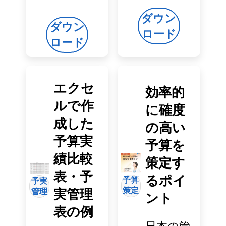
解説して
トでの細
ウンロー
異の分析
ダウン
います。
かい作業
ダウン
ドできま
結果を経
ロード
1．予実管
が多く、
ロード
す。 エク
営の意思
理の重要
属人的に
セルファ
決定に活
性と予算
なりがち
イル内に3
用できて
達成の考
な予算・
エクセ
つのシー
効率的
いないと
え方 2．
実績の管
ルで作
トが用意
回答。・
に確度
予算達成
理におい
成した
されてお
財務指標
の高い
を阻む要
て、効率
り、関数
やKPIな
予算実
予算を
因 3．予
的に集計
が設定さ
どの数値
績比較
策定す
実管理の
するため
れている
見込を週
表・予
精度を向
るポイ
のコツや
予算
予実
のですぐ
に1回程度
策定
管理
実管理
上し、予
Tipsにつ
ント
にご利用
以上の頻
算を達成
表の例
いて解説
いただけ
度で更新