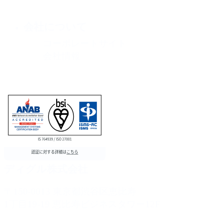
会社について
コーポレートサイト
会社情報
ディグル株式会社
〒150-0013 東京都渋谷区恵比寿
1丁目19-19 恵比寿ビジネスタワー12F