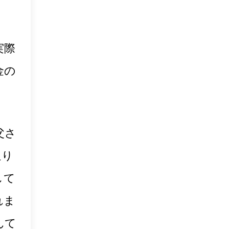
実際
金の
父さ
通り
して
れま
んて