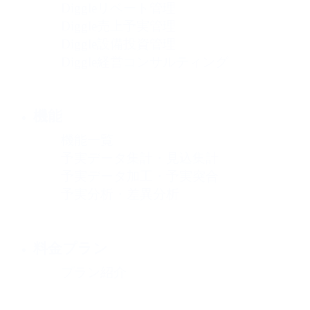
Diggleリベート管理
Diggle売上予実管理
Diggle設備投資管理
Diggle経営コンサルティング
機能
機能一覧
予実データ集計・見込集計
予実データ加工・予実突合
予実分析・差異分析
料金プラン
プラン紹介