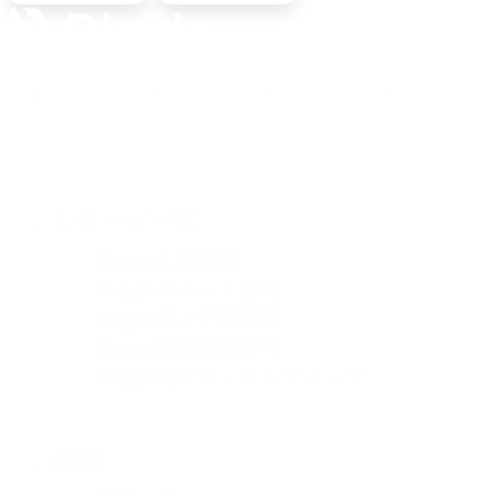
シリーズ一覧
Diggle人員管理
Diggleリベート管理
Diggle売上予実管理
Diggle設備投資管理
Diggle経営コンサルティング
機能