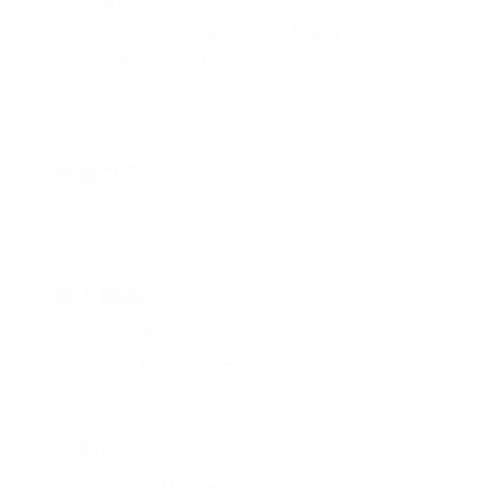
機能一覧
予実データ集計・見込集計
予実データ加工・予実突合
予実分析・差異分析
料金プラン
プラン紹介
導入事例
導入事例一覧
業界別活用シーン
お知らせ
プレスリリース