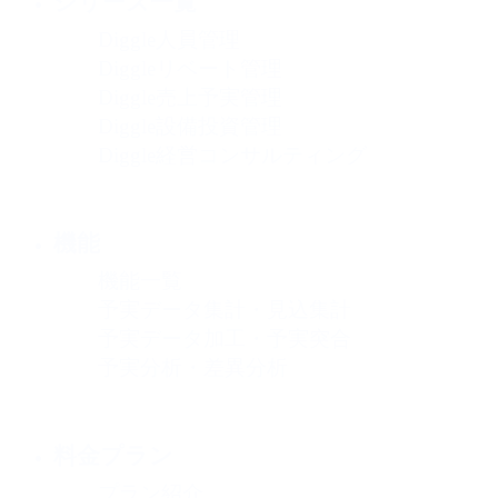
シリーズ一覧
Diggle人員管理
Diggleリベート管理
Diggle売上予実管理
Diggle設備投資管理
Diggle経営コンサルティング
機能
機能一覧
予実データ集計・見込集計
予実データ加工・予実突合
予実分析・差異分析
料金プラン
プラン紹介