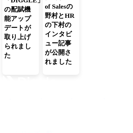
「DIGGLE」
of Salesの
の配賦機
野村とHR
能アップ
の下村の
デートが
インタビ
取り上げ
ュー記事
られまし
が公開さ
た
れました