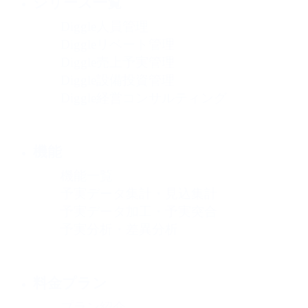
シリーズ一覧
Diggle人員管理
Diggleリベート管理
Diggle売上予実管理
Diggle設備投資管理
Diggle経営コンサルティング
機能
機能一覧
予実データ集計・見込集計
予実データ加工・予実突合
予実分析・差異分析
料金プラン
プラン紹介