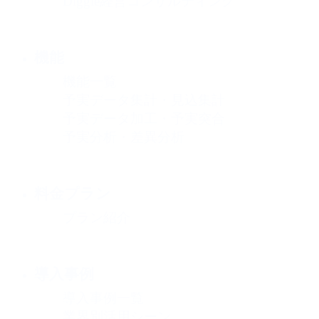
Diggle経営コンサルティング
機能
機能一覧
予実データ集計・見込集計
予実データ加工・予実突合
予実分析・差異分析
料金プラン
プラン紹介
導入事例
導入事例一覧
業界別活用シーン