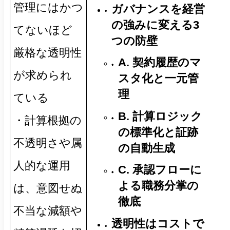
管理にはかつ
ガバナンスを経営
の強みに変える3
てないほど
つの防壁
厳格な透明性
A. 契約履歴のマ
が求められ
スタ化と一元管
理
ている
B. 計算ロジック
・計算根拠の
の標準化と証跡
不透明さや属
の自動生成
人的な運用
C. 承認フローに
よる職務分掌の
は、意図せぬ
徹底
不当な減額や
透明性はコストで