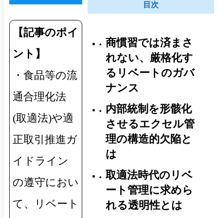
目次
【記事のポイ
商慣習では済まさ
ント】
れない、厳格化す
るリベートのガバ
・食品等の流
ナンス
通合理化法
内部統制を形骸化
(取適法)や適
させるエクセル管
理の構造的欠陥と
正取引推進ガ
は
イドライン
取適法時代のリベ
の遵守におい
ート管理に求めら
て、リベート
れる透明性とは