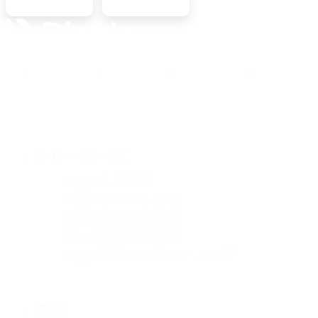
シリーズ一覧
Diggle人員管理
Diggleリベート管理
Diggle売上予実管理
Diggle設備投資管理
Diggle経営コンサルティング
機能