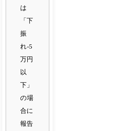
は
「下
振
れ-5
万円
以
下」
の場
合に
報告