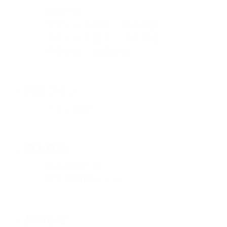
機能一覧
予実データ集計・見込集計
予実データ加工・予実突合
予実分析・差異分析
料金プラン
プラン紹介
導入事例
導入事例一覧
業界別活用シーン
お知らせ