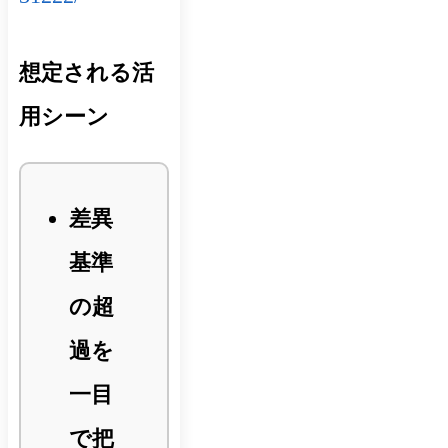
想定される活
用シーン
差異
基準
の超
過を
一目
で把