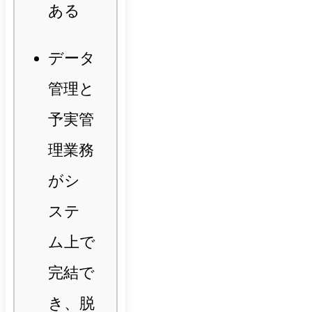
ある
データ
管理と
予実管
理業務
がシ
ステ
ム上で
完結で
き、脱