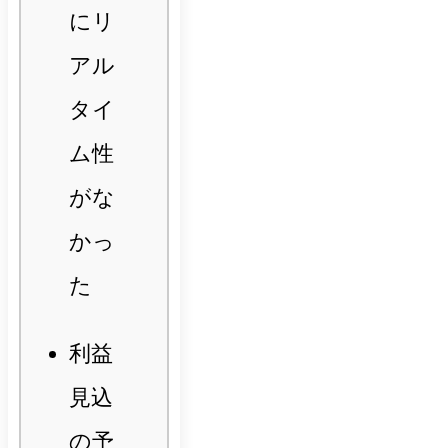
にリ
アル
タイ
ム性
がな
かっ
た
利益
見込
の予