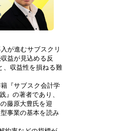
ず導入が進むサブスクリ
続収益が見込める反
ると、収益性を損ねる難
書籍『サブスク会計学
践』の著者であり、
員の藤原大豊氏を迎
ク型事業の基本を読み
・解約率などの指標が