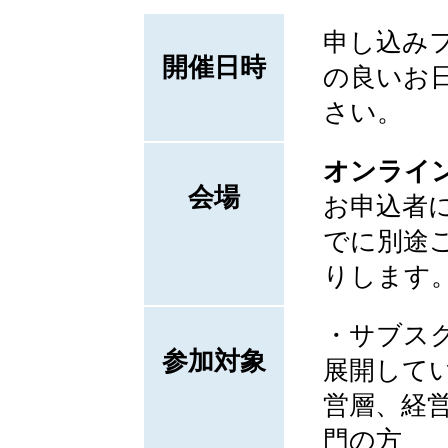
申し込み
開催日時
の良いお
さい。
オンライ
会場
お申込者
でに別途ご
りします
・サブス
参加対象
展開して
営層、経
門の方