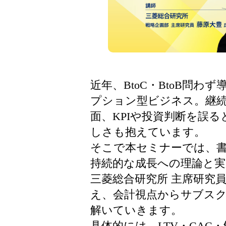
近年、BtoC・BtoB問わ
プション型ビジネス。継
面、KPIや投資判断を誤
しさも抱えています。
そこで本セミナーでは、
持続的な成長への理論と実
三菱総合研究所 主席研究
え、会計視点からサブス
解いていきます。
具体的には、LTV・CAC